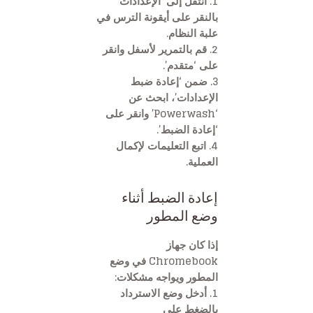
1. انتقل إلى ‘الإعدادات’
بالنقر على أيقونة الترس في
علبة النظام.
2. قم بالتمرير لأسفل وانقر
على ‘متقدم’.
3. ضمن ‘إعادة ضبط
الإعدادات’، ابحث عن
‘Powerwash’ وانقر على
‘إعادة الضبط’.
4. اتبع التعليمات لإكمال
العملية.
إعادة الضبط أثناء
وضع المطور
إذا كان جهاز
Chromebook في وضع
المطور ويواجه مشكلات:
1. أدخل وضع الاسترداد
بالضغط على