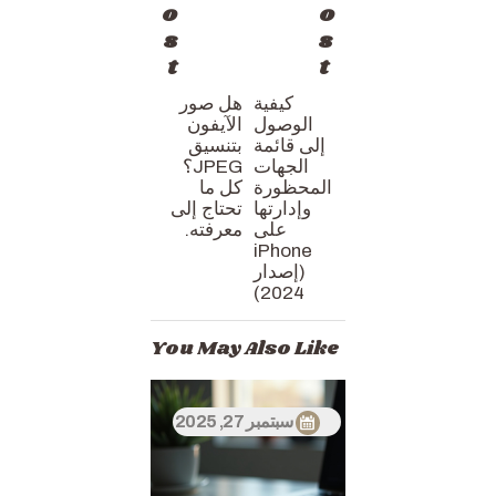
o
o
s
s
t
t
كيفية
هل صور
الوصول
الآيفون
إلى قائمة
بتنسيق
الجهات
JPEG؟
المحظورة
كل ما
وإدارتها
تحتاج إلى
على
معرفته.
iPhone
(إصدار
2024)
You May Also Like
سبتمبر 27, 2025