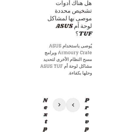
هل هناك أدوات
تشخيص محددة
موصى بها لمشاكل
لوحة أم ASUS
TUF؟
يُوصى باستخدام ASUS
Armoury Crate وبرامج
مسح النظام الأخرى لتحديد
مشاكل لوحة أم ASUS TUF
وحلها بكفاءة.
تصفّح
N
P
المقالات
e
r
x
e
t
v
p
p