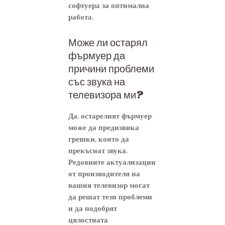
софтуера за оптимална
работа.
Може ли остарял
фърмуер да
причини проблеми
със звука на
телевизора ми?
Да, остарелият фърмуер
може да предизвика
грешки, които да
прекъснат звука.
Редовните актуализации
от производителя на
вашия телевизор могат
да решат тези проблеми
и да подобрят
цялостната