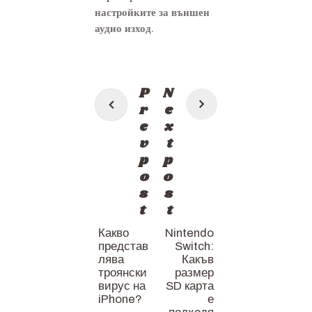
настройките за външен
аудио изход.
Post
P
N
navigation
r
e
e
x
v
t
p
p
o
o
s
s
t
t
Какво
Nintendo
представ
Switch:
лява
Какъв
троянски
размер
вирус на
SD карта
iPhone?
е