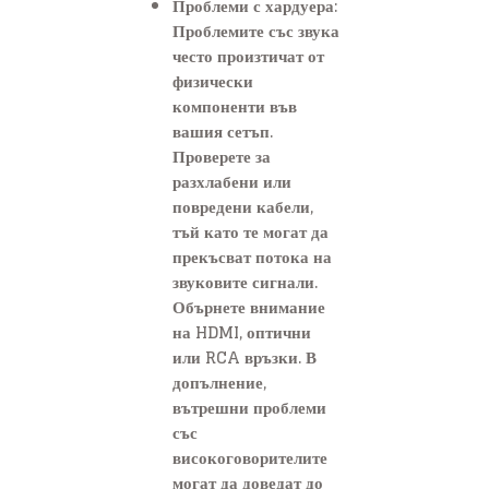
Проблеми с хардуера:
Проблемите със звука
често произтичат от
физически
компоненти във
вашия сетъп.
Проверете за
разхлабени или
повредени кабели,
тъй като те могат да
прекъсват потока на
звуковите сигнали.
Обърнете внимание
на HDMI, оптични
или RCA връзки. В
допълнение,
вътрешни проблеми
със
високоговорителите
могат да доведат до