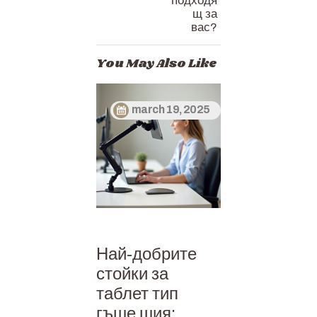
подходя
щ за
вас?
You May Also Like
march 19, 2025
Най-добрите
стойки за
таблет тип
гъше шия: