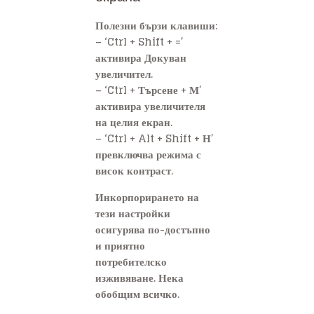
Полезни бързи клавиши:
– ‘Ctrl + Shift + =’
активира Докуван
увеличител.
– ‘Ctrl + Търсене + М’
активира увеличителя
на целия екран.
– ‘Ctrl + Alt + Shift + Н’
превключва режима с
висок контраст.
Инкорпорирането на
тези настройки
осигурява по-достъпно
и приятно
потребителско
изживяване. Нека
обобщим всичко.