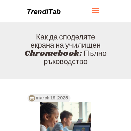
TRENDITAB
Как да споделяте
НАЧАЛО
екрана на училищен
ЗА НАС
Chromebook: Пълно
КОНТАКТ
ръководство
ПОЛИТИКА
БЪЛГАРСКИ
march 19, 2025