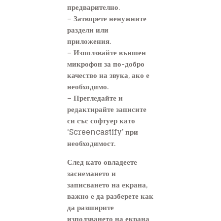
предварително.
– Затворете ненужните
раздели или
приложения.
– Използвайте външен
микрофон за по-добро
качество на звука, ако е
необходимо.
– Прегледайте и
редактирайте записите
си със софтуер като
‘Screencastify’ при
необходимост.
След като овладеете
заснемането и
записването на екрана,
важно е да разберете как
да разширите
използването на екрана