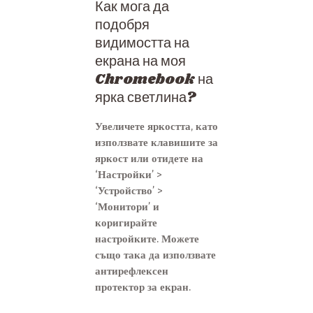
Как мога да
подобря
видимостта на
екрана на моя
Chromebook на
ярка светлина?
Увеличете яркостта, като
използвате клавишите за
яркост или отидете на
‘Настройки’ >
‘Устройство’ >
‘Монитори’ и
коригирайте
настройките. Можете
също така да използвате
антирефлексен
протектор за екран.