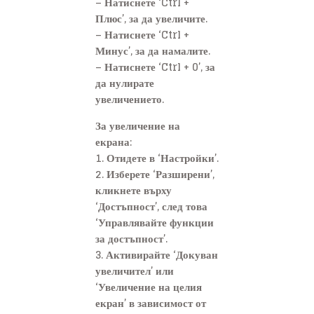
– Натиснете ‘Ctrl +
Плюс’, за да увеличите.
– Натиснете ‘Ctrl +
Минус’, за да намалите.
– Натиснете ‘Ctrl + 0’, за
да нулирате
увеличението.
За увеличение на
екрана:
1. Отидете в ‘Настройки’.
2. Изберете ‘Разширени’,
кликнете върху
‘Достъпност’, след това
‘Управлявайте функции
за достъпност’.
3. Активирайте ‘Докуван
увеличител’ или
‘Увеличение на целия
екран’ в зависимост от