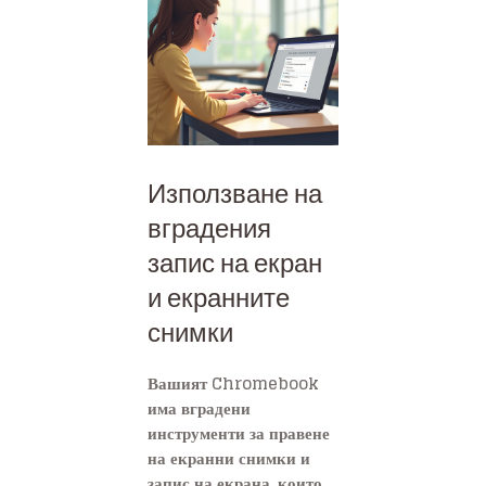
Използване на
вградения
запис на екран
и екранните
снимки
Вашият Chromebook
има вградени
инструменти за правене
на екранни снимки и
запис на екрана, които