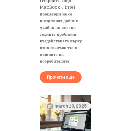
Открийте защо
MacBook с Intel
процесори не се
представят добре в
дълбок анализ на
техните проблеми,
въздействието върху
използваемостта и
отзивите на
потребителите.
Прочети още
march 19, 2025