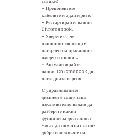
стъпки:
– Преконектете
кабелите и адаптерите.
– Рестартирайте вашия
Chromebook.
– Уверете се, че
външният монитор е
настроен на правилния
входен източник.
– Актуализирайте
вашия Chromebook до
последната версия.
С управляваните
дисплеи е също така
изключително важно да
разберете какви
функции за достъпност
могат да помогнат за по-
добро използване на