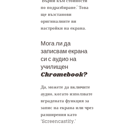
‘Върни към стойности
по подразбиране.’ Това
ще възстанови
оригиналните ви
настройки на екрана.
Мога ли да
записвам екрана
си с аудио на
училищен
Chromebook?
Да, можете да включите
аудио, когато използвате
вградената функция за
запис на екрана или чрез
разширения като
‘Screencastify.’