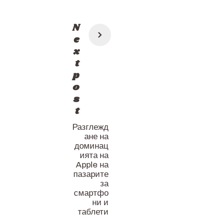
Post
N
navigation
e
x
t
p
o
s
t
Разглежд
ане на
доминац
ията на
Apple на
пазарите
за
смартфо
ни и
таблети