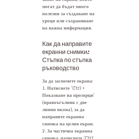
могат да бъдат много
полезни за създаване на
уроци или съхраняване
на важна информация.
Как да направите
екранни снимки:
Стъпка по стъпка
ръководство
За да заснемете екрана:
1. Натиснете ‘Ctrl +
Показване на прозорци’
(правоъгълник с две
линии икона), за да
направите екранна
снимка на целия екран.
2. За частична екранна
снимка, натиснете ‘Ctrl