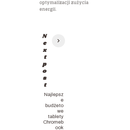
optymalizacji zużycia
energii.
Post
N
navigation
e
x
t
p
o
s
t
Najlepsz
e
budżeto
we
tablety
Chromeb
ook