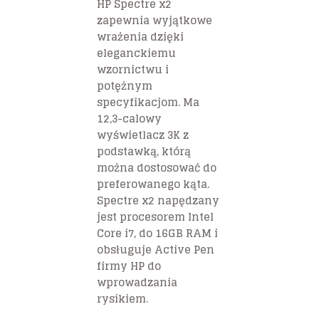
HP Spectre x2
zapewnia wyjątkowe
wrażenia dzięki
eleganckiemu
wzornictwu i
potężnym
specyfikacjom. Ma
12,3-calowy
wyświetlacz 3K z
podstawką, którą
można dostosować do
preferowanego kąta.
Spectre x2 napędzany
jest procesorem Intel
Core i7, do 16GB RAM i
obsługuje Active Pen
firmy HP do
wprowadzania
rysikiem.