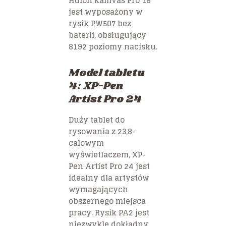
Huion Kamvas Pro 16
jest wyposażony w
rysik PW507 bez
baterii, obsługujący
8192 poziomy nacisku.
Model tabletu
4: XP-Pen
Artist Pro 24
Duży tablet do
rysowania z 23,8-
calowym
wyświetlaczem, XP-
Pen Artist Pro 24 jest
idealny dla artystów
wymagających
obszernego miejsca
pracy. Rysik PA2 jest
niezwykle dokładny,