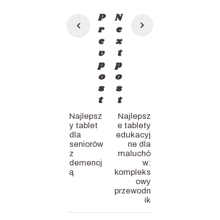
Post
P
N
navigation
r
e
e
x
v
t
p
p
o
o
s
s
t
t
Najlepsz
Najlepsz
y tablet
e tablety
dla
edukacyj
seniorów
ne dla
z
maluchó
demencj
w:
ą
kompleks
owy
przewodn
ik