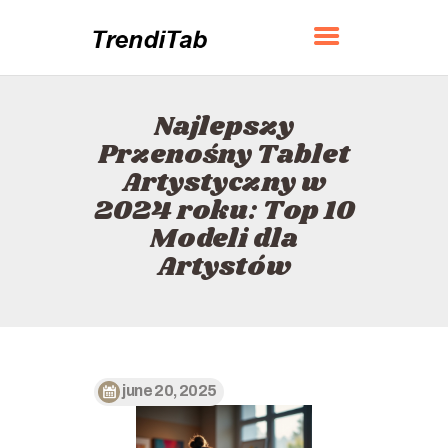
TRENDITAB
Najlepszy
DOM
Przenośny Tablet
O
Artystyczny w
KONTAKT
2024 roku: Top 10
POLITYKA
Modeli dla
POLSKI
Artystów
june 20, 2025