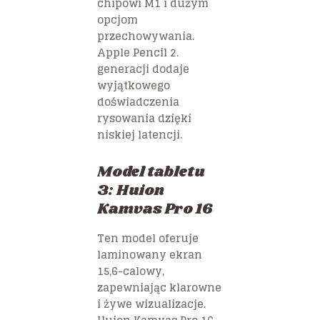
chipowi M1 i dużym
opcjom
przechowywania.
Apple Pencil 2.
generacji dodaje
wyjątkowego
doświadczenia
rysowania dzięki
niskiej latencji.
Model tabletu
3: Huion
Kamvas Pro 16
Ten model oferuje
laminowany ekran
15,6-calowy,
zapewniając klarowne
i żywe wizualizacje.