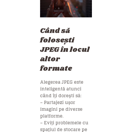
Când să
folosești
JPEG în locul
altor
formate
Alegerea JPEG este
inteligentă atunci
când îți dorești să:
– Partajezi ușor
imagini pe diverse
platforme.
– Eviți problemele cu
spațiul de stocare pe