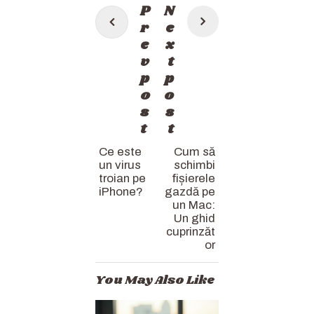
Post
P
N
navigation
r
e
e
x
v
t
p
p
o
o
s
s
t
t
Ce este
Cum să
un virus
schimbi
troian pe
fișierele
iPhone?
gazdă pe
un Mac:
Un ghid
cuprinzăt
or
You May Also Like