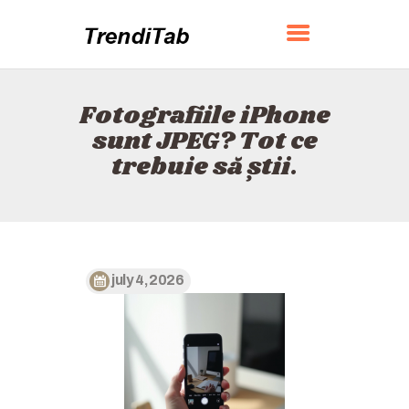
TRENDITAB
Fotografiile iPhone
ACASĂ
sunt JPEG? Tot ce
DESPRE
trebuie să știi.
CONTACT
POLITICĂ
ROMÂNĂ
july 4, 2026