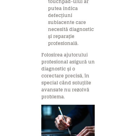
touchpad-ului ar
putea indica
defecțiuni
subiacente care
necesită diagnostic
și reparație
profesională.
Folosirea ajutorului
profesional asigură un
diagnostic și o
corectare precisă, în
special când soluțiile
avansate nu rezolvă
problema.