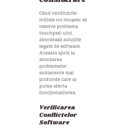
Când verificările
inițiale nu reușesc să
rezolve problema
touchpad-ului,
abordează soluțiile
legate de software.
Aceasta ajută la
abordarea
problemelor
subiacente mai
profunde care ar
putea afecta
funcționalitatea.
Verificarea
Conflictelor
Software