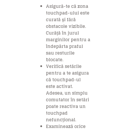
Asigură-te că zona
touchpad-ului este
curată și fără
obstacole vizibile.
Curăță în jurul
marginilor pentru a
îndepărta praful
sau resturile
blocate.
Verifică setările
pentru a te asigura
că touchpad-ul
este activat.
Adesea, un simplu
comutator în setări
poate reactiva un
touchpad
nefuncțional.
Examinează orice