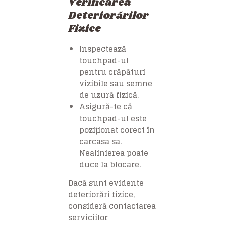
Verificarea
Deteriorărilor
Fizice
Inspectează
touchpad-ul
pentru crăpături
vizibile sau semne
de uzură fizică.
Asigură-te că
touchpad-ul este
poziționat corect în
carcasa sa.
Nealinierea poate
duce la blocare.
Dacă sunt evidente
deteriorări fizice,
consideră contactarea
serviciilor