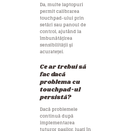
Da, multe laptopuri
permit calibrarea
touchpad-ului prin
setări sau panoul de
control, ajutând la
îmbunătățirea
sensibilității și
acurateței.
Ce ar trebui să
fac dacă
problema cu
touchpad-ul
persistă?
Dacă problemele
continuă după
implementarea
tuturor pașilor, luați în