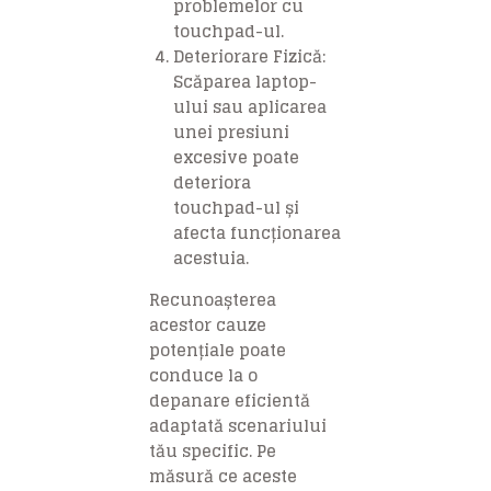
problemelor cu
touchpad-ul.
Deteriorare Fizică:
Scăparea laptop-
ului sau aplicarea
unei presiuni
excesive poate
deteriora
touchpad-ul și
afecta funcționarea
acestuia.
Recunoașterea
acestor cauze
potențiale poate
conduce la o
depanare eficientă
adaptată scenariului
tău specific. Pe
măsură ce aceste