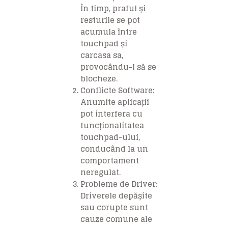
În timp, praful și
resturile se pot
acumula între
touchpad și
carcasa sa,
provocându-l să se
blocheze.
Conflicte Software:
Anumite aplicații
pot interfera cu
funcționalitatea
touchpad-ului,
conducând la un
comportament
neregulat.
Probleme de Driver:
Driverele depășite
sau corupte sunt
cauze comune ale