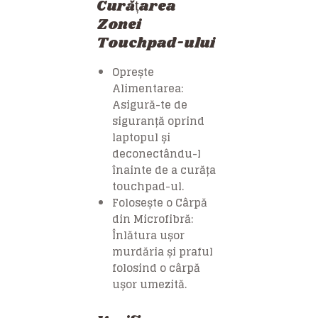
Curățarea
Zonei
Touchpad-ului
Oprește
Alimentarea:
Asigură-te de
siguranță oprind
laptopul și
deconectându-l
înainte de a curăța
touchpad-ul.
Folosește o Cârpă
din Microfibră:
Înlătura ușor
murdăria și praful
folosind o cârpă
ușor umezită.