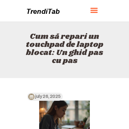
TRENDITAB
Cum să repari un
ACASĂ
touchpad de laptop
DESPRE
blocat: Un ghid pas
CONTACT
cu pas
POLITICĂ
ROMÂNĂ
july 26, 2025