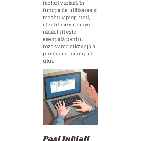
factori variază în
funcție de utilizarea și
mediul laptop-ului,
identificarea cauzei
rădăcinii este
esențială pentru
rezolvarea eficiență a
problemei touchpad-
ului.
Pași Inițiali