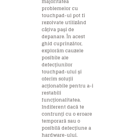
majoritatea
problemelor cu
touchpad-ul pot fi
rezolvate utilizând
câțiva pași de
depanare. În acest
ghid cuprinzător,
explorăm cauzele
posibile ale
defecțiunilor
touchpad-ului și
oferim soluții
acționabile pentru a-i
restabili
funcționalitatea.
Indiferent dacă te
confrunți cu o eroare
temporară sau o
posibilă defecțiune a
hardware-ului,