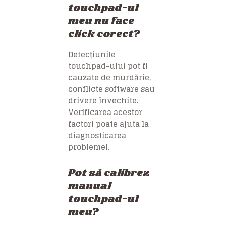
touchpad-ul
meu nu face
click corect?
Defecțiunile
touchpad-ului pot fi
cauzate de murdărie,
conflicte software sau
drivere învechite.
Verificarea acestor
factori poate ajuta la
diagnosticarea
problemei.
Pot să calibrez
manual
touchpad-ul
meu?