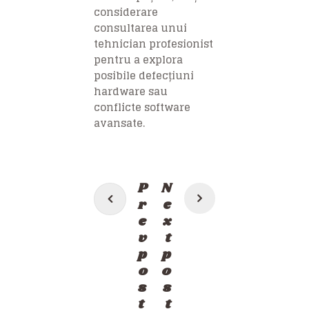
considerare
consultarea unui
tehnician profesionist
pentru a explora
posibile defecțiuni
hardware sau
conflicte software
avansate.
Post
P
N
navigation
r
e
e
x
v
t
p
p
o
o
s
s
t
t