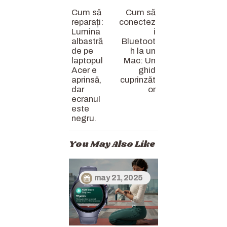
Cum să
Cum să
reparați:
conectez
Lumina
i
albastră
Bluetoot
de pe
h la un
laptopul
Mac: Un
Acer e
ghid
aprinsă,
cuprinzăt
dar
or
ecranul
este
negru.
You May Also Like
may 21, 2025