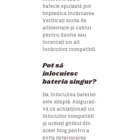
baterie epuizată pot
împiedica încărcarea.
Verificați sursa de
alimentare și cablul
pentru daune sau
încercați un alt
încărcător compatibil.
Pot să
înlocuiesc
bateria singur?
Da, înlocuirea bateriei
este simplă. Asigurați-
vă că achiziționați un
înlocuitor compatibil
și urmați ghidul din
acest blog pentru a
evita deteriorarea