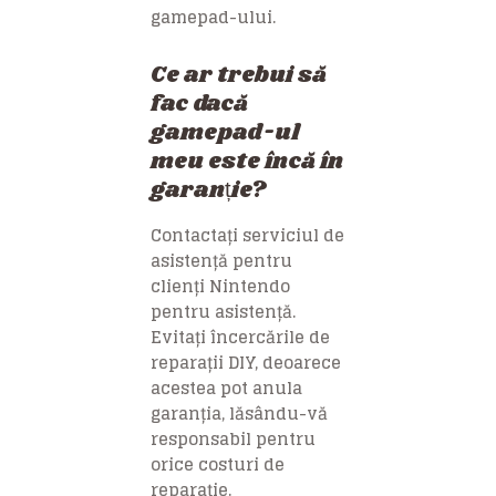
gamepad-ului.
Ce ar trebui să
fac dacă
gamepad-ul
meu este încă în
garanție?
Contactați serviciul de
asistență pentru
clienți Nintendo
pentru asistență.
Evitați încercările de
reparații DIY, deoarece
acestea pot anula
garanția, lăsându-vă
responsabil pentru
orice costuri de
reparație.