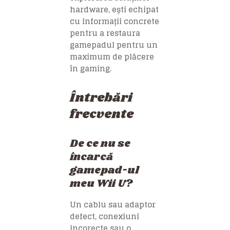
hardware, ești echipat
cu informații concrete
pentru a restaura
gamepadul pentru un
maximum de plăcere
în gaming.
Întrebări
frecvente
De ce nu se
încarcă
gamepad-ul
meu Wii U?
Un cablu sau adaptor
defect, conexiuni
incorecte sau o