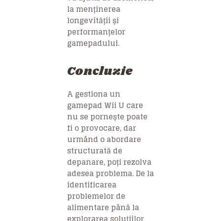
la menținerea
longevității și
performanțelor
gamepadului.
Concluzie
A gestiona un
gamepad Wii U care
nu se pornește poate
fi o provocare, dar
urmând o abordare
structurată de
depanare, poți rezolva
adesea problema. De la
identificarea
problemelor de
alimentare până la
explorarea soluțiilor