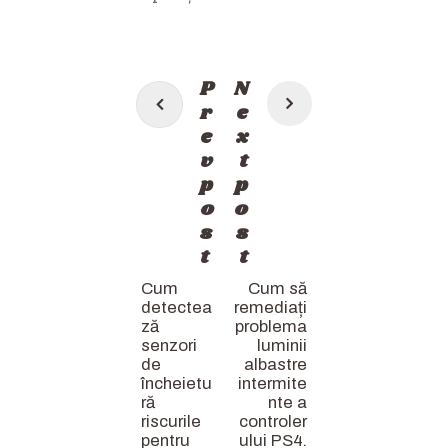
Post
P
N
navigation
r
e
e
x
v
t
p
p
o
o
s
s
t
t
Cum
Cum să
detectea
remediați
ză
problema
senzori
luminii
de
albastre
încheietu
intermite
ră
nte a
riscurile
controler
pentru
ului PS4.