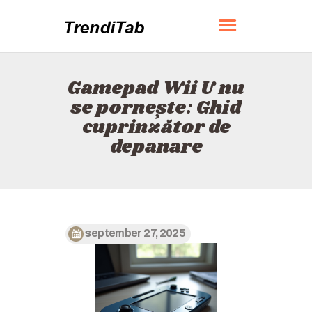
TRENDITAB
Gamepad Wii U nu
ACASĂ
se pornește: Ghid
DESPRE
cuprinzător de
CONTACT
depanare
POLITICĂ
ROMÂNĂ
september 27, 2025