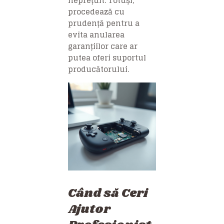
neprețuit. Totuși,
procedează cu
prudență pentru a
evita anularea
garanțiilor care ar
putea oferi suportul
producătorului.
Când să Ceri
Ajutor