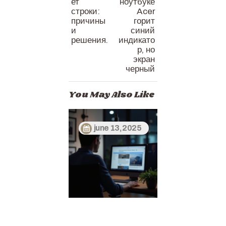
ет
ноутбуке
строки:
Acer
причины
горит
и
синий
решения.
индикато
р, но
экран
черный
You May Also Like
june 13, 2025