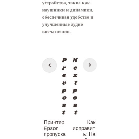
устройства, такие как
наушники и динамики,
обеспечивая удобство и
улучшенные аудио
впечатления.
Post
P
N
navigation
r
e
e
x
v
t
p
p
o
o
s
s
t
t
Принтер
Как
Epson
исправит
пропуска
ь: На