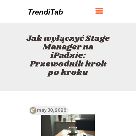
TRENDITAB
Jak wyłączyć Stage
DOM
Manager na
O
iPadzie:
KONTAKT
Przewodnik krok
POLITYKA
po kroku
POLSKI
may 30, 2026