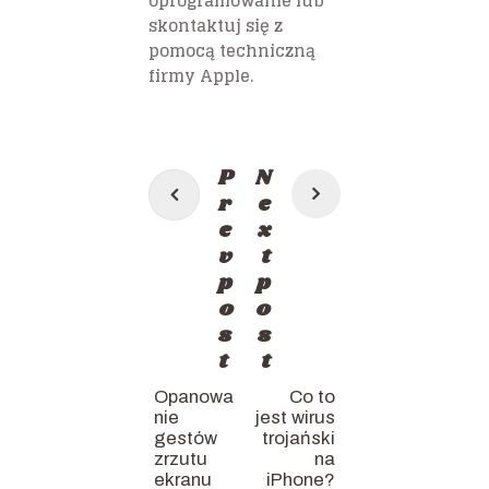
oprogramowanie lub
skontaktuj się z
pomocą techniczną
firmy Apple.
Post
P
N
navigation
r
e
e
x
v
t
p
p
o
o
s
s
t
t
Opanowa
Co to
nie
jest wirus
gestów
trojański
zrzutu
na
ekranu
iPhone?