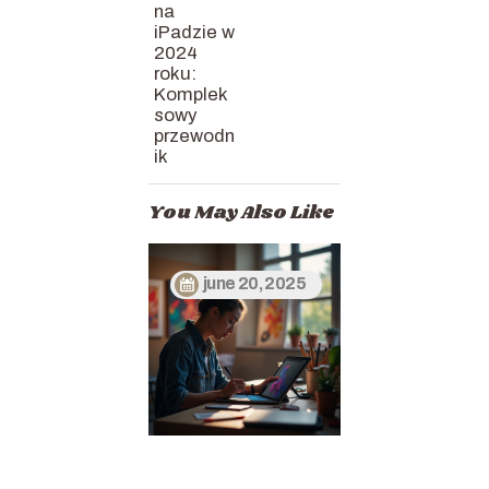
na
iPadzie w
2024
roku:
Komplek
sowy
przewodn
ik
You May Also Like
june 20, 2025