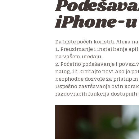
Podešava
iPhone-u
Da biste počeli koristiti Alexa 
1. Preuzimanje i instaliranje apli
na vašem uređaju.
2. Početno podešavanje i poveziv
nalog, ili kreirajte novi ako je 
neophodne dozvole za pristup mik
Uspešno završavanje ovih koraka
raznovrsnih funkcija dostupnih 