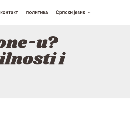
контакт
политика
Српски језик
hone-u?
lnosti i