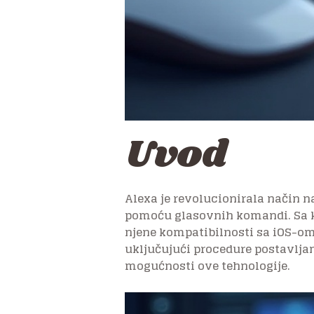
Uvod
Alexa je revolucionirala način n
pomoću glasovnih komandi. Sa ko
njene kompatibilnosti sa iOS-om
uključujući procedure postavljan
mogućnosti ove tehnologije.