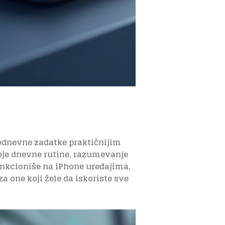
kodnevne zadatke praktičnijim
oje dnevne rutine, razumevanje
unkcioniše na iPhone uređajima,
a one koji žele da iskoriste sve