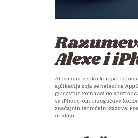
Razumeva
Alexe i i
Alexa ima veliku kompatibilnost
aplikacije koja se nalazi na App
glasovnih komandi do kontrolisa
sa iPhone-om omogućava korisni
značajnih tehničkih izazova. Po
uređaju.