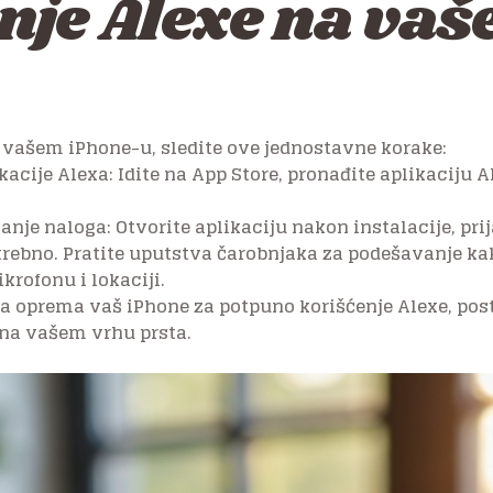
nje Alexe na va
na vašem iPhone-u, sledite ove jednostavne korake:
kacije Alexa: Idite na App Store, pronađite aplikaciju Al
anje naloga: Otvorite aplikaciju nakon instalacije, pri
potrebno. Pratite uputstva čarobnjaka za podešavanje ka
rofonu i lokaciji.
 oprema vaš iPhone za potpuno korišćenje Alexe, posta
na vašem vrhu prsta.