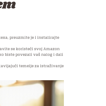
šem
exa, preuzmite je i instalirajte
javite se koristeći svoj Amazon
ko biste povezali vaš nalog i dali
vljajući temelje za istraživanje