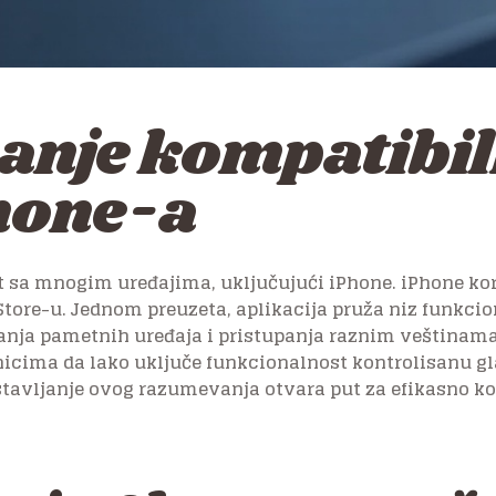
nje kompatibil
Phone-a
 sa mnogim uređajima, uključujući iPhone. iPhone kor
 Store-u. Jednom preuzeta, aplikacija pruža niz funkci
nja pametnih uređaja i pristupanja raznim veštinama.
cima da lako uključe funkcionalnost kontrolisanu gl
stavljanje ovog razumevanja otvara put za efikasno k