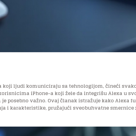
a koji ljudi komuniciraju sa tehnologijom, čineći sva
risnicima iPhone-a koji žele da integrišu Alexa u sv
 je posebno važno. Ovaj članak istražuje kako Alexa f
ja i karakteristike, pružajući sveobuhvatne smernice z