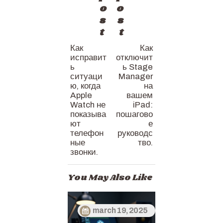
o
o
s
s
t
t
Как
Как
исправит
отключит
ь
ь Stage
ситуаци
Manager
ю, когда
на
Apple
вашем
Watch не
iPad:
показыва
пошагово
ют
е
телефон
руководс
ные
тво.
звонки.
You May Also Like
march 19, 2025