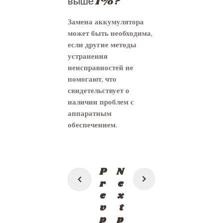
выше 1%?
Замена аккумулятора
может быть необходима,
если другие методы
устранения
неисправностей не
помогают, что
свидетельствует о
наличии проблем с
аппаратным
обеспечением.
Post
P
N
navigation
r
e
e
x
v
t
p
p